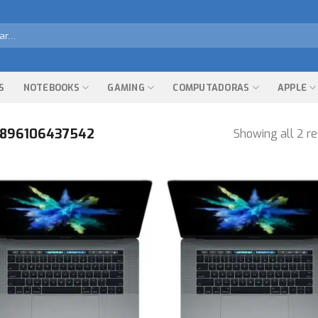
r
S
NOTEBOOKS
GAMING
COMPUTADORAS
APPLE
896106437542
Showing all 2 re