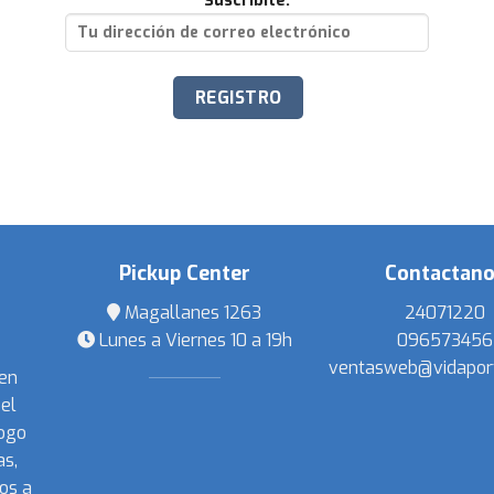
Suscribite:
Pickup Center
Contactan
Magallanes 1263
24071220
Lunes a Viernes 10 a 19h
096573456
ventasweb@vidapor
 en
el
ogo
s,
os a