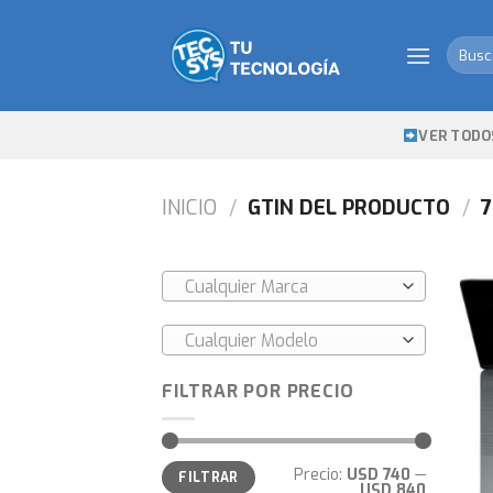
Skip
to
Busca
content
por:
VER TODO
INICIO
/
GTIN DEL PRODUCTO
/
7
Cualquier Marca
Cualquier Modelo
FILTRAR POR PRECIO
Precio
Precio
Precio:
USD 740
—
FILTRAR
mínimo
máximo
USD 840