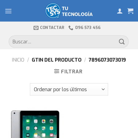
Skip
to
content
CONTACTAR
096 573 456
Buscar
por:
INICIO
/
GTIN DEL PRODUCTO
/
7896073073019
FILTRAR