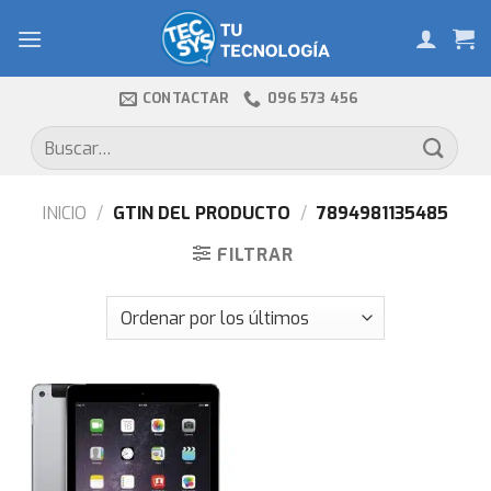
Skip
to
content
CONTACTAR
096 573 456
Buscar
por:
INICIO
/
GTIN DEL PRODUCTO
/
7894981135485
FILTRAR