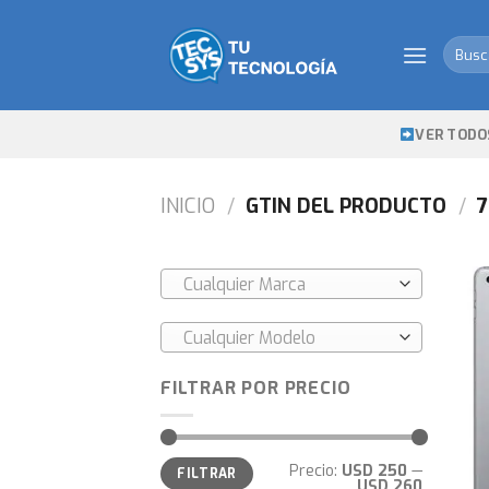
Skip
to
Busca
content
por:
VER TODO
INICIO
/
GTIN DEL PRODUCTO
/
7
Cualquier Marca
Cualquier Modelo
FILTRAR POR PRECIO
Precio
Precio
Precio:
USD 250
—
FILTRAR
mínimo
máximo
USD 260