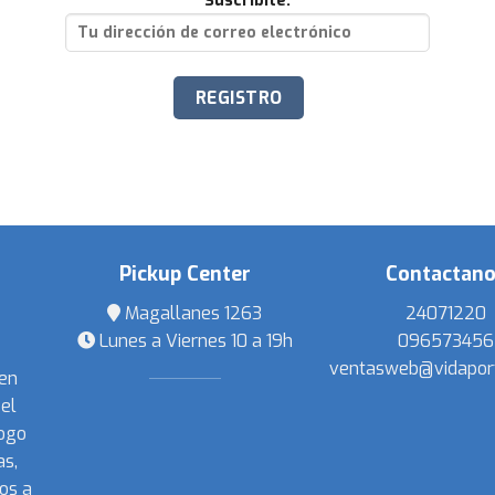
Suscribite:
Pickup Center
Contactan
Magallanes 1263
24071220
Lunes a Viernes 10 a 19h
096573456
ventasweb@vidapor
 en
el
ogo
s,
os a