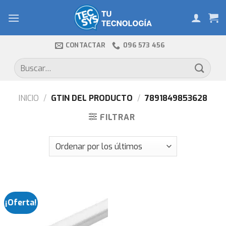
Skip
to
content
CONTACTAR
096 573 456
Buscar
por:
INICIO
/
GTIN DEL PRODUCTO
/
7891849853628
FILTRAR
¡Oferta!