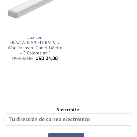
Luz Led
FRÍA/CALIDA/NEUTRA Para
Wpc Encastre Panel 1 Metro
– 3 Colores en 1
El
El
USD
32,00
USD
24,00
precio
precio
original
actual
era:
es:
USD
USD
32,00.
24,00.
Suscribite: