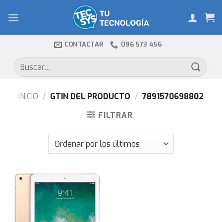
Skip
to
content
CONTACTAR
096 573 456
Buscar
por:
INICIO
/
GTIN DEL PRODUCTO
/
7891570698802
FILTRAR