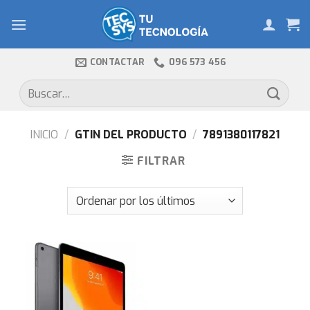
Skip
to
content
CONTACTAR
096 573 456
Buscar
por:
INICIO
/
GTIN DEL PRODUCTO
/
7891380117821
FILTRAR