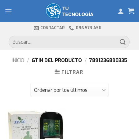
Skip
to
content
CONTACTAR
096 573 456
Buscar
por:
INICIO
/
GTIN DEL PRODUCTO
/
7891236890335
FILTRAR