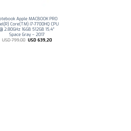
otebook Apple MACBOOK PRO
tel(R) Core(TM) i7-7700HQ CPU
@ 2.80GHz 16GB 512GB 15,4″
Space Gray – 2017
El
El
USD
799,00
USD
639,20
precio
precio
original
actual
era:
es:
USD
USD
799,00.
639,20.