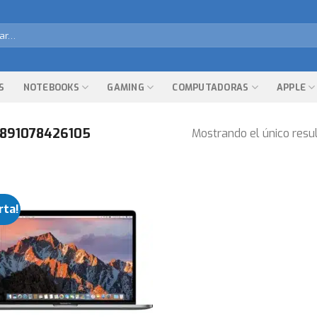
r
S
NOTEBOOKS
GAMING
COMPUTADORAS
APPLE
891078426105
Mostrando el único resu
rta!