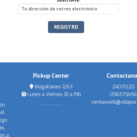
Suscribite:
Pickup Center
Contactan
Magallanes 1263
24071220
Lunes a Viernes 10 a 19h
096573456
ventasweb@vidapor
 en
el
ogo
s,
os a