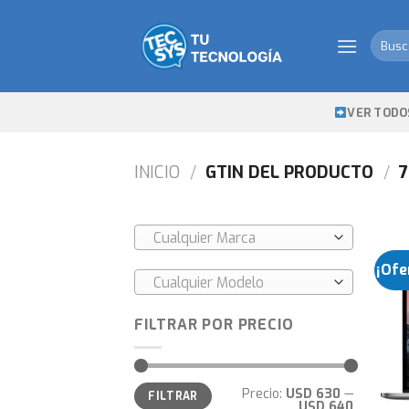
Skip
to
Busca
content
por:
VER TODO
INICIO
/
GTIN DEL PRODUCTO
/
7
Cualquier Marca
¡Ofe
Cualquier Modelo
FILTRAR POR PRECIO
Precio
Precio
Precio:
USD 630
—
FILTRAR
mínimo
máximo
USD 640