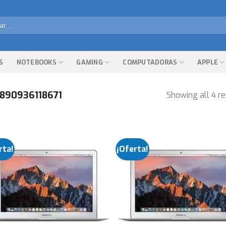
r
S
NOTEBOOKS
GAMING
COMPUTADORAS
APPLE
890936118671
Showing all 4 re
rta!
¡Oferta!