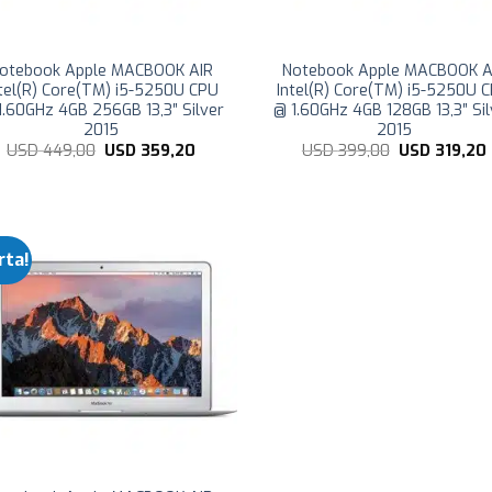
otebook Apple MACBOOK AIR
Notebook Apple MACBOOK A
ntel(R) Core(TM) i5-5250U CPU
Intel(R) Core(TM) i5-5250U 
1.60GHz 4GB 256GB 13,3″ Silver
@ 1.60GHz 4GB 128GB 13,3″ Sil
2015
2015
El
El
El
USD
449,00
USD
359,20
USD
399,00
USD
319,20
precio
precio
precio
original
actual
original
era:
es:
era:
USD
USD
USD
449,00.
359,20.
399,00.
rta!