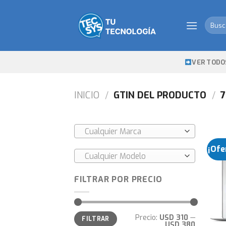
Skip
to
Busca
content
por:
VER TODO
INICIO
/
GTIN DEL PRODUCTO
/
7
Cualquier Marca
¡Ofe
Cualquier Modelo
FILTRAR POR PRECIO
Precio
Precio
Precio:
USD 310
—
FILTRAR
mínimo
máximo
USD 380