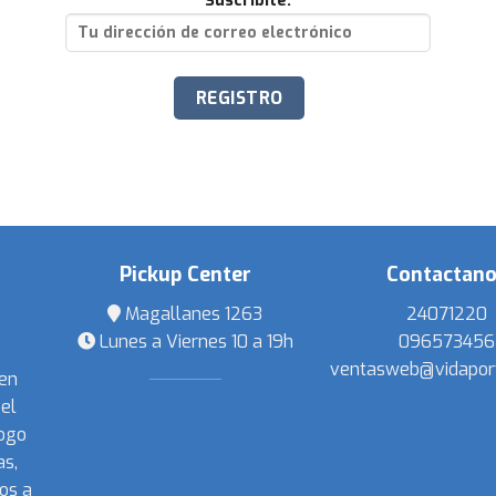
Suscribite:
Pickup Center
Contactan
Magallanes 1263
24071220
Lunes a Viernes 10 a 19h
096573456
ventasweb@vidapor
 en
el
ogo
s,
os a