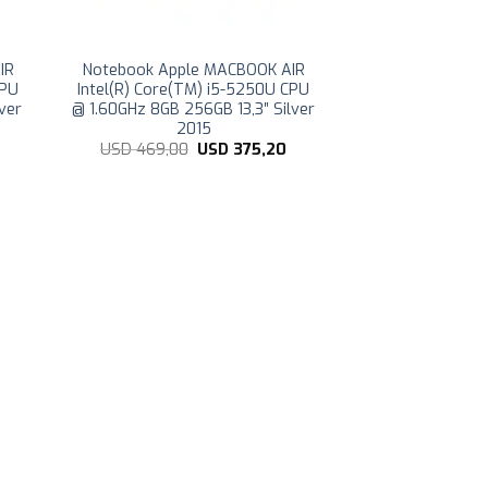
IR
Notebook Apple MACBOOK AIR
CPU
Intel(R) Core(TM) i5-5250U CPU
ver
@ 1.60GHz 8GB 256GB 13,3″ Silver
2015
El
El
El
USD
469,00
USD
375,20
precio
precio
precio
actual
original
actual
es:
era:
es:
USD
USD
USD
319,20.
469,00.
375,20.