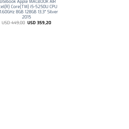
otebook Apple MACBOOK AIR
ntel(R) Core(TM) i5-5250U CPU
1.60GHz 8GB 128GB 13,3″ Silver
2015
El
El
USD
449,00
USD
359,20
precio
precio
original
actual
era:
es:
USD
USD
449,00.
359,20.