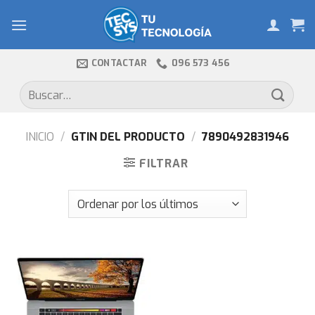
Skip
to
content
CONTACTAR
096 573 456
Buscar
por:
INICIO
/
GTIN DEL PRODUCTO
/
7890492831946
FILTRAR