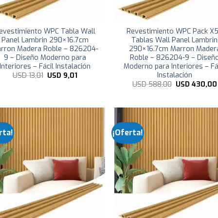
evestimiento WPC Tabla Wall
Revestimiento WPC Pack X
Panel Lambrin 290×16.7cm
Tablas Wall Panel Lambrin
rron Madera Roble – 826204-
290×16.7cm Marron Mader
9 – Diseño Moderno para
Roble – 826204-9 – Diseñ
Interiores – Fácil Instalación
Moderno para Interiores – Fá
Instalación
El
El
USD
13,01
USD
9,01
precio
precio
El
USD
588,00
USD
430,00
original
actual
precio
era:
es:
original
USD
USD
era:
13,01.
9,01.
USD
588,00.
rta!
¡Oferta!