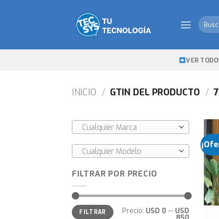
Skip
to
Busca
content
por:
VER TODO
INICIO
/
GTIN DEL PRODUCTO
/
7
Cualquier Marca
¡Ofe
Cualquier Modelo
FILTRAR POR PRECIO
Precio
Precio
Precio:
USD 0
—
USD
FILTRAR
mínimo
máximo
850