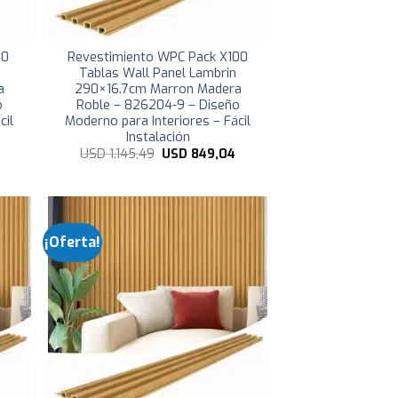
50
Revestimiento WPC Pack X100
Tablas Wall Panel Lambrin
a
290×16.7cm Marron Madera
o
Roble – 826204-9 – Diseño
cil
Moderno para Interiores – Fácil
Instalación
El
El
El
USD
1.145,49
USD
849,04
precio
precio
precio
actual
original
actual
es:
era:
es:
USD
USD
USD
430,00.
1.145,49.
849,04.
¡Oferta!