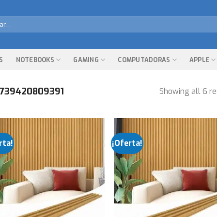
r
S
NOTEBOOKS
GAMING
COMPUTADORAS
APPLE
739420809391
Showing all 6 re
rta!
¡Oferta!