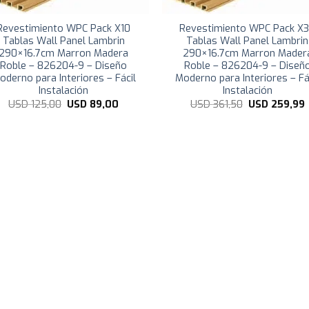
Revestimiento WPC Pack X10
Revestimiento WPC Pack X
Tablas Wall Panel Lambrin
Tablas Wall Panel Lambrin
290×16.7cm Marron Madera
290×16.7cm Marron Mader
Roble – 826204-9 – Diseño
Roble – 826204-9 – Diseñ
oderno para Interiores – Fácil
Moderno para Interiores – Fá
Instalación
Instalación
El
El
El
E
USD
125,00
USD
89,00
USD
361,50
USD
259,99
precio
precio
precio
p
original
actual
original
a
era:
es:
era:
e
USD
USD
USD
125,00.
89,00.
361,50.