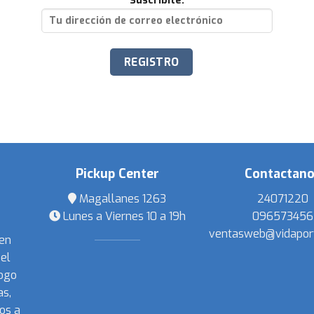
Suscribite:
Pickup Center
Contactan
Magallanes 1263
24071220
Lunes a Viernes 10 a 19h
096573456
ventasweb@vidapor
 en
el
ogo
s,
os a