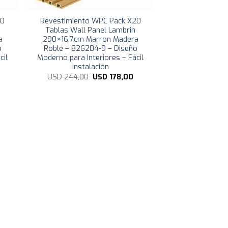
30
Revestimiento WPC Pack X20
Tablas Wall Panel Lambrin
a
290×16.7cm Marron Madera
o
Roble – 826204-9 – Diseño
cil
Moderno para Interiores – Fácil
Instalación
l
El
El
USD
244,00
USD
178,00
recio
precio
precio
ctual
original
actual
s:
era:
es:
USD
USD
USD
259,99.
244,00.
178,00.