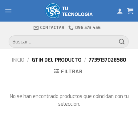
Skip
to
content
CONTACTAR
096 573 456
Buscar
por:
INICIO
/
GTIN DEL PRODUCTO
/
7739137028580
FILTRAR
No se han encontrado productos que coincidan con tu
selección.