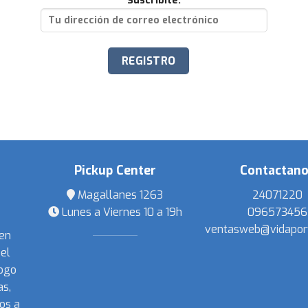
Suscribite:
Pickup Center
Contactan
Magallanes 1263
24071220
Lunes a Viernes 10 a 19h
096573456
ventasweb@vidapor
 en
el
ogo
s,
os a