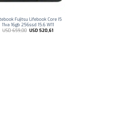
tebook Fujitsu Lifebook Core I5
11va 16gb 256ssd 15.6 W11
El
El
USD
659,00
USD
520,61
precio
precio
original
actual
era:
es:
USD
USD
659,00.
520,61.