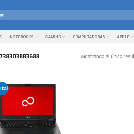
r
S
NOTEBOOKS
GAMING
COMPUTADORAS
APPLE
738303883688
Mostrando el único resu
rta!