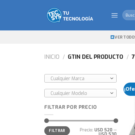
Skip
to
Busca
content
por:
VER TODO
INICIO
/
GTIN DEL PRODUCTO
/
7
Cualquier Marca
¡Ofe
Cualquier Modelo
FILTRAR POR PRECIO
Precio
Precio
Precio:
USD 520
—
FILTRAR
mínimo
máximo
USD 530