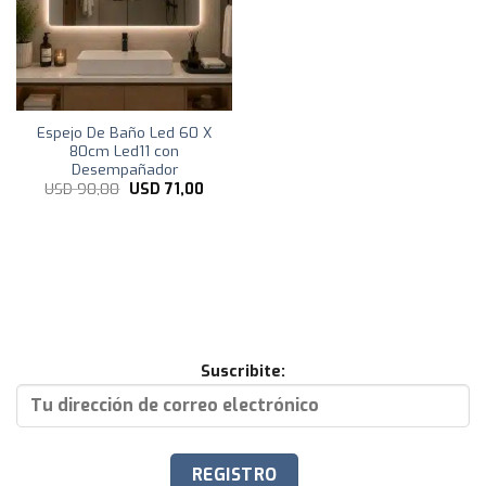
Espejo De Baño Led 60 X
80cm Led11 con
Desempañador
El
El
USD
90,00
USD
71,00
precio
precio
original
actual
era:
es:
USD
USD
90,00.
71,00.
Suscribite: