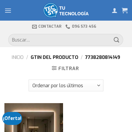
Skip
to
content
CONTACTAR
096 573 456
Buscar
por:
INICIO
/
GTIN DEL PRODUCTO
/
7738280814149
FILTRAR
¡Oferta!