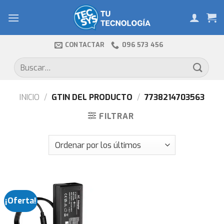
Skip
to
content
CONTACTAR
096 573 456
Buscar
por:
INICIO
/
GTIN DEL PRODUCTO
/
7738214703563
FILTRAR
¡Oferta!