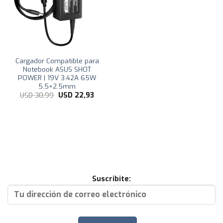
Cargador Compatible para
Notebook ASUS SHOT
POWER | 19V 3.42A 65W
5.5×2.5mm
El
El
USD
30,99
USD
22,93
precio
precio
original
actual
era:
es:
USD
USD
30,99.
22,93.
Suscribite: