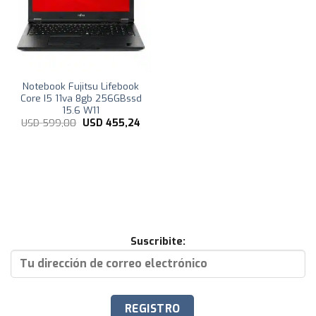
Notebook Fujitsu Lifebook
Core I5 11va 8gb 256GBssd
15.6 W11
El
El
USD
599,00
USD
455,24
precio
precio
original
actual
era:
es:
USD
USD
599,00.
455,24.
Suscribite: