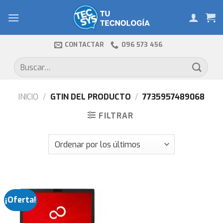
Skip
to
content
CONTACTAR
096 573 456
Buscar
por:
INICIO
/
GTIN DEL PRODUCTO
/
7735957489068
FILTRAR
¡Oferta!