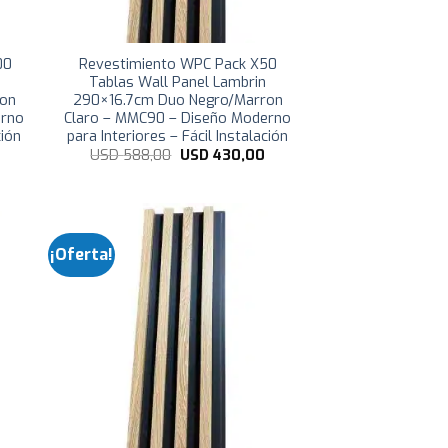
00
Revestimiento WPC Pack X50
Tablas Wall Panel Lambrin
ron
290×16.7cm Duo Negro/Marron
erno
Claro – MMC90 – Diseño Moderno
ción
para Interiores – Fácil Instalación
El
El
El
USD
588,00
USD
430,00
precio
precio
precio
actual
original
actual
es:
era:
es:
USD
USD
USD
849,04.
588,00.
430,00.
¡Oferta!