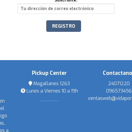
Suscribite:
Pickup Center
Contactan
Magallanes 1263
24071220
Lunes a Viernes 10 a 19h
096573456
ventasweb@vidapor
 en
el
ogo
s,
os a