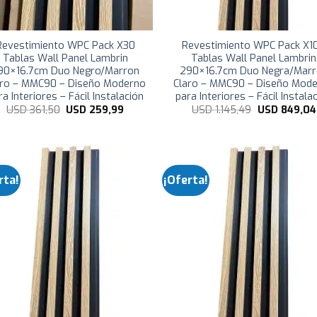
Revestimiento WPC Pack X30
Revestimiento WPC Pack X1
Tablas Wall Panel Lambrin
Tablas Wall Panel Lambrin
90×16.7cm Duo Negro/Marron
290×16.7cm Duo Negra/Mar
aro – MMC90 – Diseño Moderno
Claro – MMC90 – Diseño Mod
ra Interiores – Fácil Instalación
para Interiores – Fácil Instala
El
El
El
USD
361,50
USD
259,99
USD
1.145,49
USD
849,04
precio
precio
precio
original
actual
original
era:
es:
era:
USD
USD
USD
361,50.
259,99.
1.145,49.
rta!
¡Oferta!