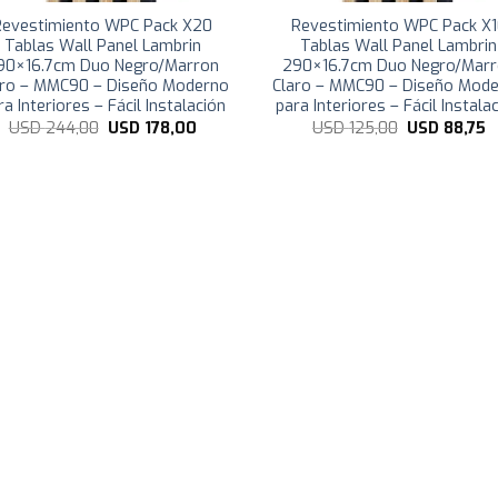
Revestimiento WPC Pack X20
Revestimiento WPC Pack X
Tablas Wall Panel Lambrin
Tablas Wall Panel Lambrin
90×16.7cm Duo Negro/Marron
290×16.7cm Duo Negro/Mar
aro – MMC90 – Diseño Moderno
Claro – MMC90 – Diseño Mod
ra Interiores – Fácil Instalación
para Interiores – Fácil Instala
El
El
El
E
USD
244,00
USD
178,00
USD
125,00
USD
88,75
precio
precio
precio
p
original
actual
original
a
era:
es:
era:
e
USD
USD
USD
U
244,00.
178,00.
125,00.
8