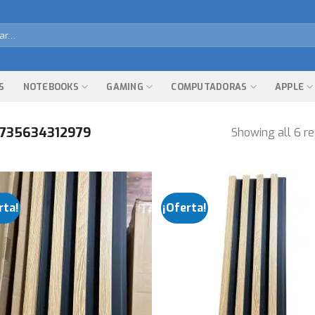
r
S
NOTEBOOKS
GAMING
COMPUTADORAS
APPLE
735634312979
Showing all 6 re
rta!
¡Oferta!