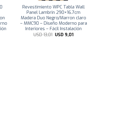
10
Revestimiento WPC Tabla Wall
Panel Lambrin 290×16.7cm
ron
Madera Duo Negro/Marron claro
erno
– MMC90 – Diseño Moderno para
ción
Interiores – Fácil Instalación
l
El
El
USD
13,01
USD
9,01
recio
precio
precio
ctual
original
actual
s:
era:
es:
SD
USD
USD
8,75.
13,01.
9,01.