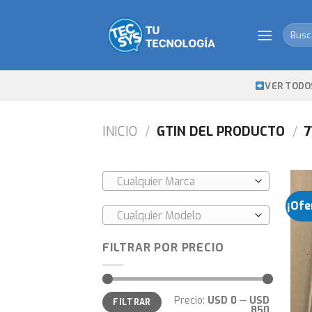
Skip
to
Busca
content
por:
VER TODO
INICIO
/
GTIN DEL PRODUCTO
/
7
Cualquier Marca
¡Ofe
Cualquier Modelo
FILTRAR POR PRECIO
Precio
Precio
Precio:
USD 0
—
USD
FILTRAR
mínimo
máximo
850