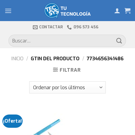
Skip
to
content
CONTACTAR
096 573 456
Buscar
por:
INICIO
/
GTIN DEL PRODUCTO
/
7734656341486
FILTRAR
¡Oferta!