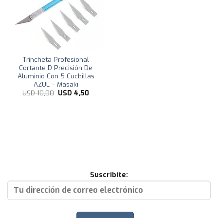
Trincheta Profesional
Cortante D Precisión De
Aluminio Con 5 Cuchillas
AZUL – Masaki
El
El
USD
10,00
USD
4,50
precio
precio
original
actual
era:
es:
USD
USD
10,00.
4,50.
Suscribite: