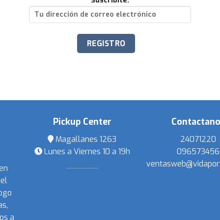
Suscribite:
Pickup Center
Contactan
Magallanes 1263
24071220
Lunes a Viernes 10 a 19h
096573456
ventasweb@vidapor
 en
el
ogo
s,
os a