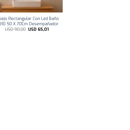
pejo Rectangular Con Led Baño
d10 50 X 70Cm Desempañador
El
El
USD
90,00
USD
65,01
precio
precio
original
actual
era:
es:
USD
USD
90,00.
65,01.