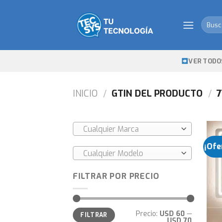
Skip
to
Busca
content
por:
VER TODO
INICIO
/
GTIN DEL PRODUCTO
/
7
Cualquier Marca
¡Ofe
Cualquier Modelo
FILTRAR POR PRECIO
Precio
Precio
Precio:
USD 60
—
FILTRAR
mínimo
máximo
USD 70