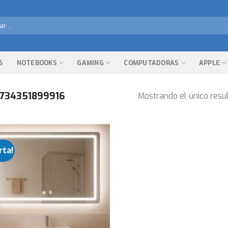
r
S
NOTEBOOKS
GAMING
COMPUTADORAS
APPLE
734351899916
Mostrando el único resu
rta!