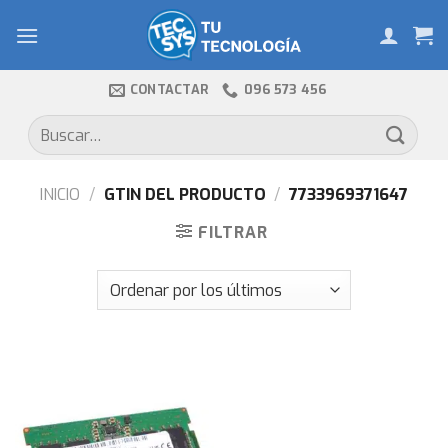
Skip
to
content
CONTACTAR
096 573 456
Buscar
por:
INICIO
/
GTIN DEL PRODUCTO
/
7733969371647
FILTRAR