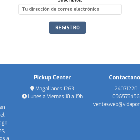
Suscribite:
Pickup Center
Contactan
Magallanes 1263
24071220
Lunes a Viernes 10 a 19h
096573456
ventasweb@vidapor
 en
el
ogo
s,
os a