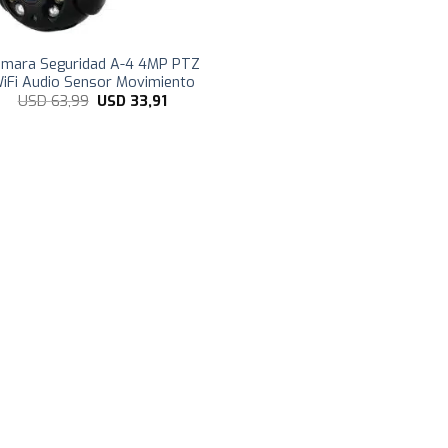
ámara Seguridad A-4 4MP PTZ
iFi Audio Sensor Movimiento
El
El
USD
63,99
USD
33,91
precio
precio
original
actual
era:
es:
USD
USD
63,99.
33,91.