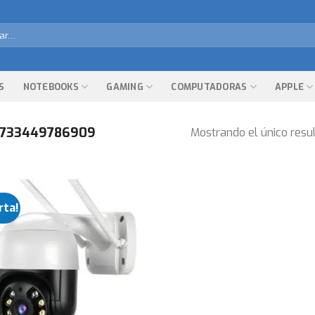
r
S
NOTEBOOKS
GAMING
COMPUTADORAS
APPLE
733449786909
Mostrando el único resu
rta!