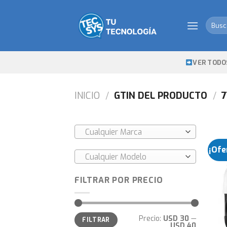
Skip
to
Busca
content
por:
VER TODO
INICIO
/
GTIN DEL PRODUCTO
/
7
Cualquier Marca
¡Ofe
Cualquier Modelo
FILTRAR POR PRECIO
Precio
Precio
Precio:
USD 30
—
FILTRAR
mínimo
máximo
USD 40