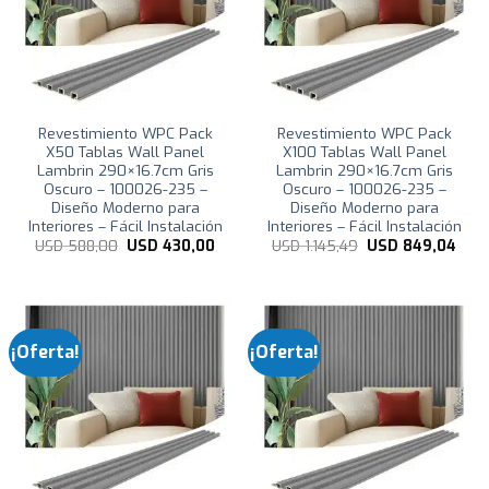
Revestimiento WPC Pack
Revestimiento WPC Pack
X50 Tablas Wall Panel
X100 Tablas Wall Panel
Lambrin 290×16.7cm Gris
Lambrin 290×16.7cm Gris
Oscuro – 100026-235 –
Oscuro – 100026-235 –
Diseño Moderno para
Diseño Moderno para
Interiores – Fácil Instalación
Interiores – Fácil Instalación
El
El
El
El
USD
588,00
USD
430,00
USD
1.145,49
USD
849,04
precio
precio
precio
prec
original
actual
original
actu
era:
es:
era:
es:
USD
USD
USD
USD
588,00.
430,00.
1.145,49.
849,
¡Oferta!
¡Oferta!