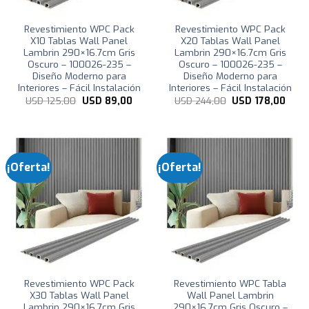
Revestimiento WPC Pack
Revestimiento WPC Pack
X10 Tablas Wall Panel
X20 Tablas Wall Panel
Lambrin 290×16.7cm Gris
Lambrin 290×16.7cm Gris
Oscuro – 100026-235 –
Oscuro – 100026-235 –
Diseño Moderno para
Diseño Moderno para
Interiores – Fácil Instalación
Interiores – Fácil Instalación
El
El
El
El
USD
125,00
USD
89,00
USD
244,00
USD
178,00
precio
precio
precio
preci
original
actual
original
actua
era:
es:
era:
es:
USD
USD
USD
USD
125,00.
89,00.
244,00.
178,0
¡Oferta!
¡Oferta!
Revestimiento WPC Pack
Revestimiento WPC Tabla
X30 Tablas Wall Panel
Wall Panel Lambrin
Lambrin 290×16.7cm Gris
290×16.7cm Gris Oscuro –