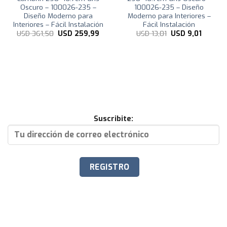
Oscuro – 100026-235 –
100026-235 – Diseño
Diseño Moderno para
Moderno para Interiores –
Interiores – Fácil Instalación
Fácil Instalación
El
El
El
El
USD
361,50
USD
259,99
USD
13,01
USD
9,01
precio
precio
precio
precio
original
actual
original
actual
era:
es:
era:
es:
USD
USD
USD
USD
361,50.
259,99.
13,01.
9,01.
Suscribite: