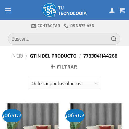
Skip
to
content
CONTACTAR
096 573 456
Buscar
por:
INICIO
/
GTIN DEL PRODUCTO
/
7733041144268
FILTRAR
¡Oferta!
¡Oferta!