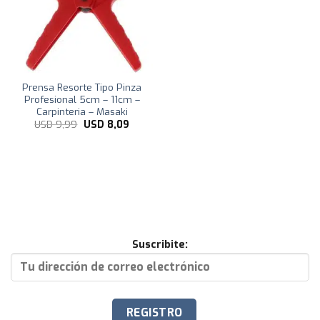
Prensa Resorte Tipo Pinza
Profesional 5cm – 11cm –
Carpinteria – Masaki
El
El
USD
9,99
USD
8,09
precio
precio
original
actual
era:
es:
USD
USD
9,99.
8,09.
Suscribite: