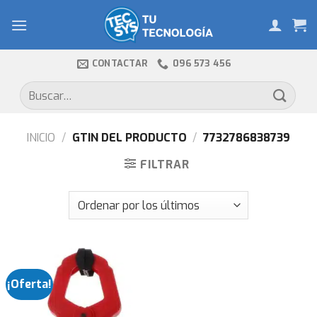
Skip
to
content
CONTACTAR
096 573 456
Buscar
por:
INICIO
/
GTIN DEL PRODUCTO
/
7732786838739
FILTRAR
¡Oferta!