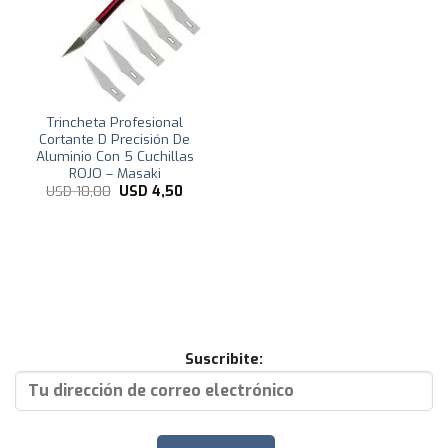
Trincheta Profesional
Cortante D Precisión De
Aluminio Con 5 Cuchillas
ROJO – Masaki
El
El
USD
10,00
USD
4,50
precio
precio
original
actual
era:
es:
USD
USD
10,00.
4,50.
Suscribite: