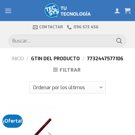
Skip
to
content
CONTACTAR
096 573 456
Buscar
por:
INICIO
/
GTIN DEL PRODUCTO
/
7732447577106
FILTRAR
¡Oferta!