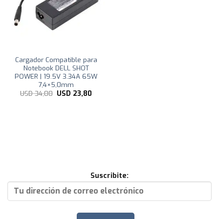
Cargador Compatible para
Notebook DELL SHOT
POWER | 19.5V 3.34A 65W
7,4×5,0mm
El
El
USD
34,00
USD
23,80
precio
precio
original
actual
era:
es:
USD
USD
34,00.
23,80.
Suscribite: