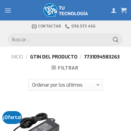
Skip
to
content
CONTACTAR
096 573 456
Buscar
por:
INICIO
/
GTIN DEL PRODUCTO
/
7731094583263
FILTRAR
¡Oferta!