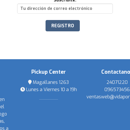
Suscribite:
Pickup Center
Contactan
Magallanes 1263
24071220
Lunes a Viernes 10 a 19h
096573456
ventasweb@vidapor
 en
el
ogo
s,
os a