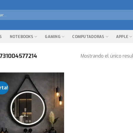
r
S
NOTEBOOKS
GAMING
COMPUTADORAS
APPLE
731004577214
Mostrando el único resu
rta!