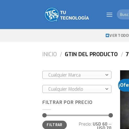
Skip
to
Busca
content
por:
VER TODO
INICIO
/
GTIN DEL PRODUCTO
/
7
Cualquier Marca
¡Ofe
Cualquier Modelo
FILTRAR POR PRECIO
Precio
Precio
Precio:
USD 60
—
FILTRAR
mínimo
máximo
USD 70