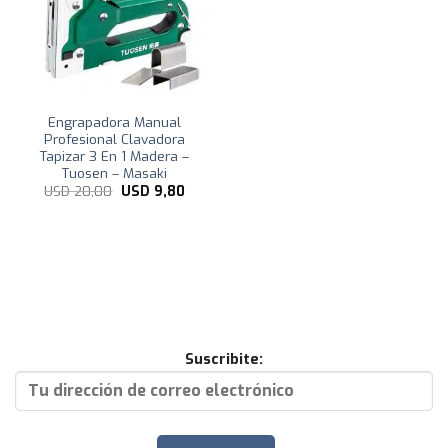
Engrapadora Manual
Profesional Clavadora
Tapizar 3 En 1 Madera –
Tuosen – Masaki
El
El
USD
20,00
USD
9,80
precio
precio
original
actual
era:
es:
USD
USD
20,00.
9,80.
Suscribite: