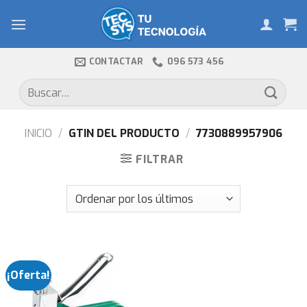
Skip
to
content
CONTACTAR
096 573 456
Buscar
por:
INICIO
/
GTIN DEL PRODUCTO
/
7730889957906
FILTRAR
¡Oferta!