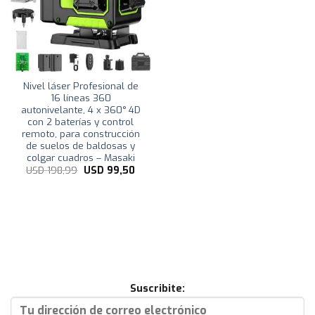
Nivel láser Profesional de
16 líneas 360
autonivelante, 4 x 360° 4D
con 2 baterías y control
remoto, para construcción
de suelos de baldosas y
colgar cuadros – Masaki
El
El
USD
198,99
USD
99,50
precio
precio
original
actual
era:
es:
USD
USD
198,99.
99,50.
Suscribite: