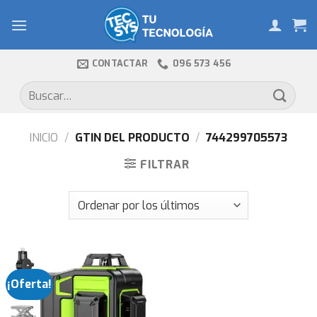
Skip
to
content
CONTACTAR
096 573 456
Buscar
por:
INICIO
/
GTIN DEL PRODUCTO
/
744299705573
FILTRAR
¡Oferta!