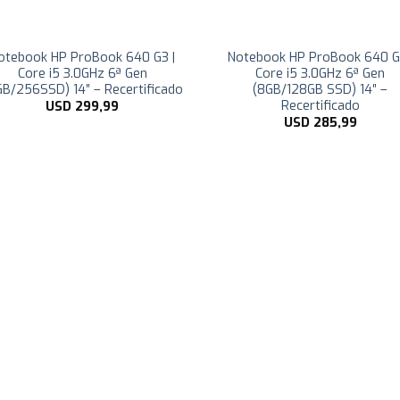
otebook HP ProBook 640 G3 |
Notebook HP ProBook 640 G
Core i5 3.0GHz 6ª Gen
Core i5 3.0GHz 6ª Gen
GB/256SSD) 14″ – Recertificado
(8GB/128GB SSD) 14″ –
Recertificado
USD
299,99
USD
285,99