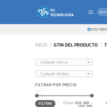
Skip
to
Busca
content
por:
VER TODO
INICIO
/
GTIN DEL PRODUCTO
/
7
Cualquier Marca
Cualquier Modelo
FILTRAR POR PRECIO
Precio
Precio
Precio:
USD 280
—
FILTRAR
mínimo
máximo
USD 300