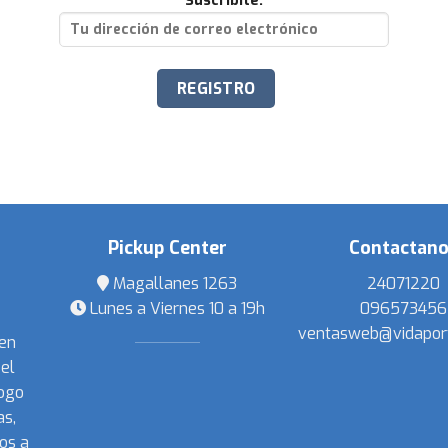
Suscribite:
Pickup Center
Contactan
Magallanes 1263
24071220
Lunes a Viernes 10 a 19h
096573456
ventasweb@vidapor
 en
el
ogo
s,
os a