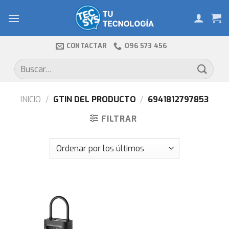
Skip
to
content
CONTACTAR
096 573 456
Buscar
por:
INICIO
/
GTIN DEL PRODUCTO
/
6941812797853
FILTRAR