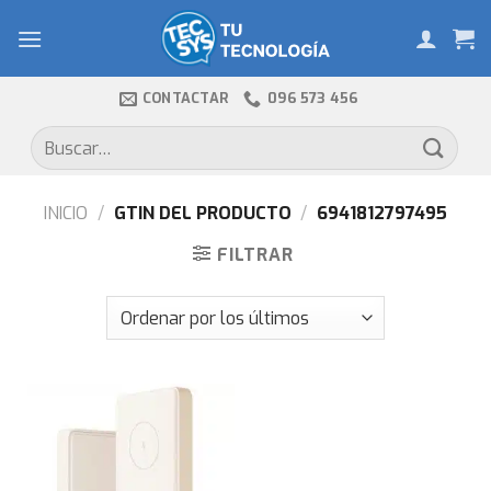
Skip
to
content
CONTACTAR
096 573 456
Buscar
por:
INICIO
/
GTIN DEL PRODUCTO
/
6941812797495
FILTRAR