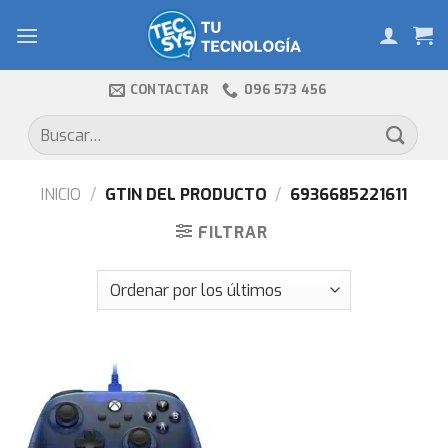
Skip
to
content
CONTACTAR
096 573 456
Buscar
por:
INICIO
/
GTIN DEL PRODUCTO
/
6936685221611
FILTRAR