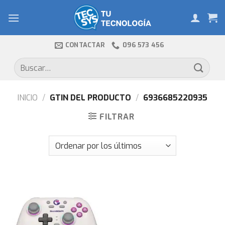
Skip
to
content
CONTACTAR
096 573 456
Buscar
por:
INICIO
/
GTIN DEL PRODUCTO
/
6936685220935
FILTRAR