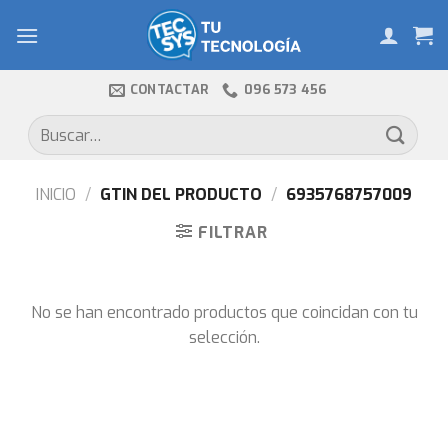
Skip
to
content
CONTACTAR
096 573 456
Buscar
por:
INICIO
/
GTIN DEL PRODUCTO
/
6935768757009
FILTRAR
No se han encontrado productos que coincidan con tu
selección.