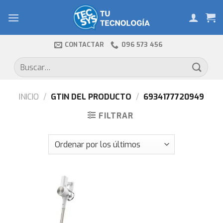
Skip
to
content
CONTACTAR
096 573 456
Buscar
por:
INICIO
/
GTIN DEL PRODUCTO
/
6934177720949
FILTRAR