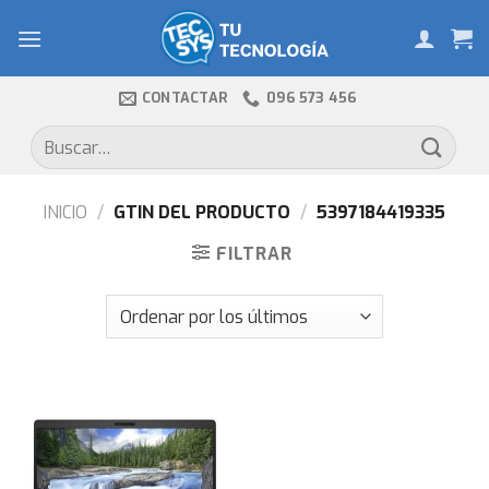
Skip
to
content
CONTACTAR
096 573 456
Buscar
por:
INICIO
/
GTIN DEL PRODUCTO
/
5397184419335
FILTRAR