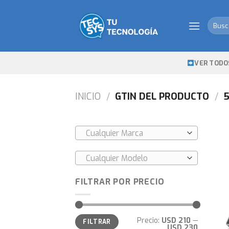
Skip
to
Busca
content
por:
VER TODO
INICIO
/
GTIN DEL PRODUCTO
/
5
Cualquier Marca
Cualquier Modelo
FILTRAR POR PRECIO
Precio
Precio
Precio:
USD 210
—
FILTRAR
mínimo
máximo
USD 230