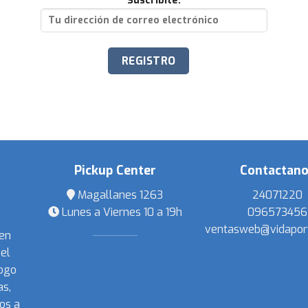
Suscribite:
Pickup Center
Contactan
Magallanes 1263
24071220
Lunes a Viernes 10 a 19h
096573456
ventasweb@vidapor
 en
el
ogo
s,
os a