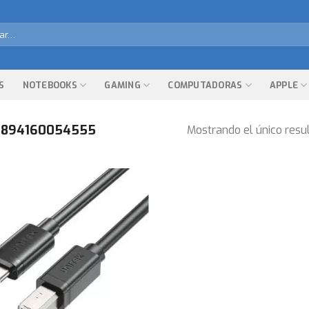
r
S
NOTEBOOKS
GAMING
COMPUTADORAS
APPLE
894160054555
Mostrando el único resu