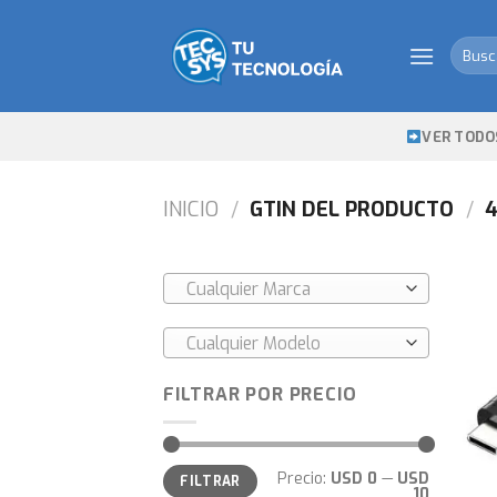
Skip
to
Busca
content
por:
VER TODO
INICIO
/
GTIN DEL PRODUCTO
/
4
Cualquier Marca
Cualquier Modelo
FILTRAR POR PRECIO
Precio
Precio
Precio:
USD 0
—
USD
FILTRAR
mínimo
máximo
10