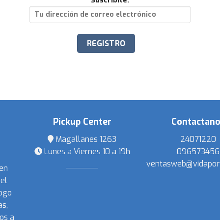
Suscribite:
Pickup Center
Contactan
Magallanes 1263
24071220
Lunes a Viernes 10 a 19h
096573456
ventasweb@vidapor
 en
el
ogo
s,
os a