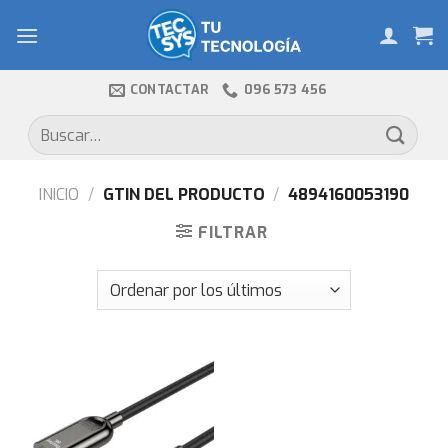
Skip
to
content
CONTACTAR
096 573 456
Buscar
por:
INICIO
/
GTIN DEL PRODUCTO
/
4894160053190
FILTRAR