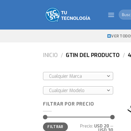
Skip
to
Busca
content
por:
VER TODO
INICIO
/
GTIN DEL PRODUCTO
/
4
Cualquier Marca
Cualquier Modelo
FILTRAR POR PRECIO
Precio
Precio
Precio:
USD 20
—
FILTRAR
mínimo
máximo
USD 30