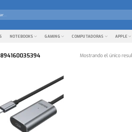
r
S
NOTEBOOKS
GAMING
COMPUTADORAS
APPLE
894160035394
Mostrando el único resu