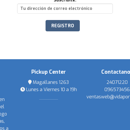
Suscribite:
Pickup Center
Contactan
Magallanes 1263
24071220
Lunes a Viernes 10 a 19h
096573456
ventasweb@vidapor
 en
el
ogo
s,
os a