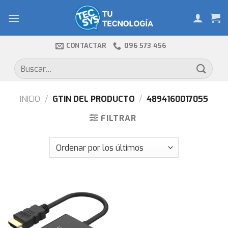
Skip
to
content
CONTACTAR
096 573 456
Buscar
por:
INICIO
/
GTIN DEL PRODUCTO
/
4894160017055
FILTRAR