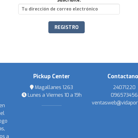
Suscribite:
Pickup Center
Contactan
Magallanes 1263
24071220
Lunes a Viernes 10 a 19h
096573456
ventasweb@vidapor
 en
el
ogo
s,
os a