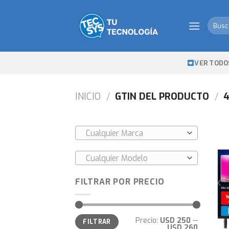
Skip
to
Busca
content
por:
VER TODO
INICIO
/
GTIN DEL PRODUCTO
/
4
Cualquier Marca
Cualquier Modelo
FILTRAR POR PRECIO
Precio
Precio
Precio:
USD 250
—
FILTRAR
mínimo
máximo
USD 260