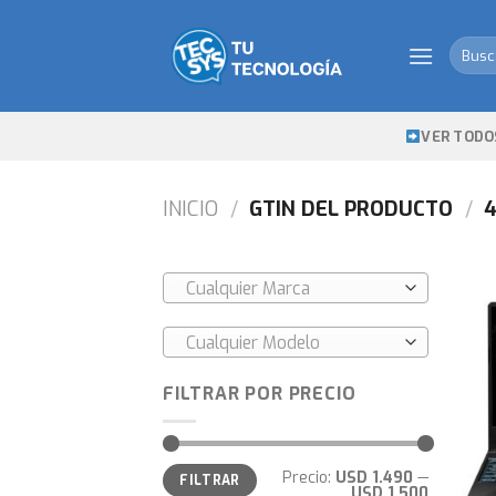
Skip
to
Busca
content
por:
VER TODO
INICIO
/
GTIN DEL PRODUCTO
/
4
Cualquier Marca
Cualquier Modelo
FILTRAR POR PRECIO
Precio
Precio
Precio:
USD 1.490
—
FILTRAR
mínimo
máximo
USD 1.500