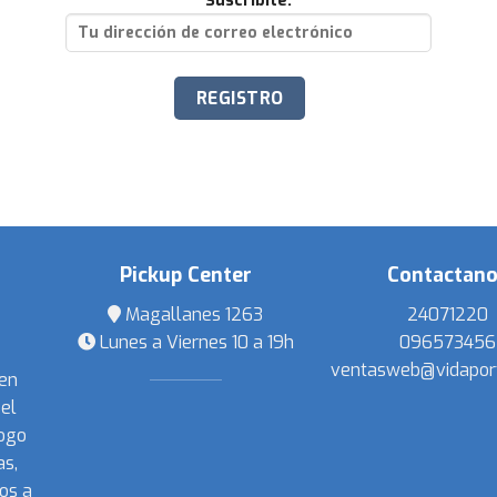
Suscribite:
Pickup Center
Contactan
Magallanes 1263
24071220
Lunes a Viernes 10 a 19h
096573456
ventasweb@vidapor
 en
el
ogo
s,
os a