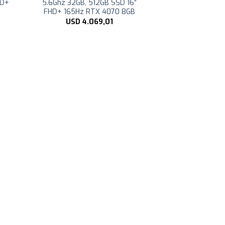
HD+
5.6Ghz 32GB, 512GB SSD 16″
FHD+ 165Hz RTX 4070 8GB
USD
4.069,01