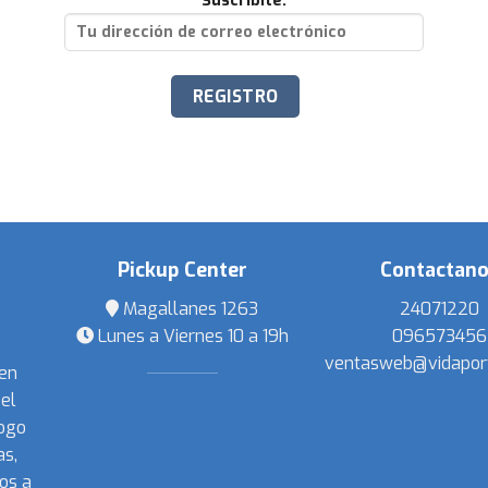
Suscribite:
Pickup Center
Contactan
Magallanes 1263
24071220
Lunes a Viernes 10 a 19h
096573456
ventasweb@vidapor
 en
el
ogo
s,
os a