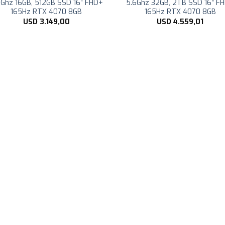
6Ghz 16GB, 512GB SSD 16″ FHD+
5.6Ghz 32GB, 2TB SSD 16″ F
165Hz RTX 4070 8GB
165Hz RTX 4070 8GB
USD
3.149,00
USD
4.559,01