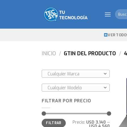
Skip
to
Busca
content
por:
VER TODO
INICIO
/
GTIN DEL PRODUCTO
/
4
Cualquier Marca
Cualquier Modelo
FILTRAR POR PRECIO
Precio
Precio
Precio:
USD 3.140
—
FILTRAR
mínimo
máximo
USD 4.560