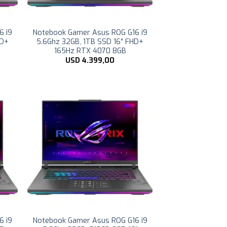
6 i9
Notebook Gamer Asus ROG G16 i9
HD+
5.6Ghz 32GB, 1TB SSD 16″ FHD+
165Hz RTX 4070 8GB
USD
4.399,00
6 i9
Notebook Gamer Asus ROG G16 i9