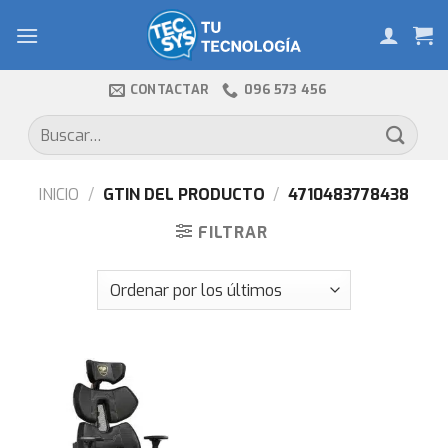
Skip
to
content
CONTACTAR
096 573 456
Buscar
por:
INICIO
/
GTIN DEL PRODUCTO
/
4710483778438
FILTRAR