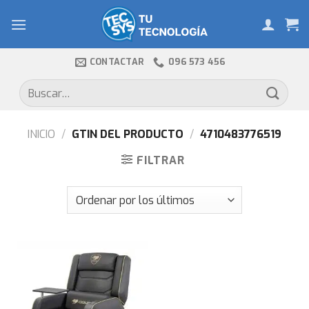
Skip
to
content
CONTACTAR
096 573 456
Buscar
por:
INICIO
/
GTIN DEL PRODUCTO
/
4710483776519
FILTRAR