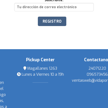
Suscribite:
Pickup Center
Contactan
Magallanes 1263
24071220
Lunes a Viernes 10 a 19h
096573456
ventasweb@vidapor
 en
el
ogo
s,
os a