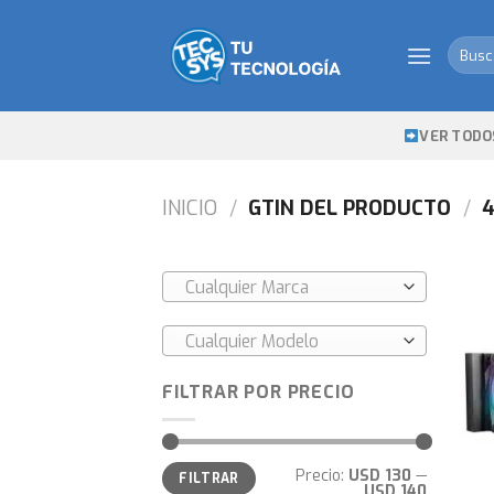
Skip
to
Busca
content
por:
VER TODO
INICIO
/
GTIN DEL PRODUCTO
/
4
Cualquier Marca
Cualquier Modelo
FILTRAR POR PRECIO
Precio
Precio
Precio:
USD 130
—
FILTRAR
mínimo
máximo
USD 140