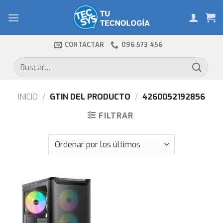
Skip
to
content
CONTACTAR
096 573 456
Buscar
por:
INICIO
/
GTIN DEL PRODUCTO
/
4260052192856
FILTRAR