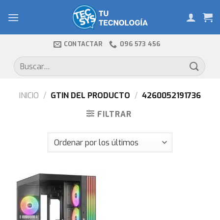
Skip
to
content
CONTACTAR
096 573 456
Buscar
por:
INICIO
/
GTIN DEL PRODUCTO
/
4260052191736
FILTRAR